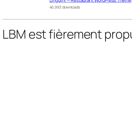
Linguini — Restaurant WordPress Theme
giriş
norabahis
norabahis
46,993 downloads
giriş
enbet
enbet
giriş
bahiscasino
bahiscasino
giriş
pokerklas
LBM est fièrement prop
giriş
betzula
betzula
giriş
amgbahis
giriş
alobet
alobet
WordPress Bazaar
Coinpress – Cryptocurrency Pages for WordPress
Coinpress | ICO Cryptocurrency Magazine & Blog WordPress Theme
Coinyx – Cryptocurrency Blockchain & Bitcoin Elemen
giriş
avrupabet
avrupabet
giriş
restbet
giriş
Betbigo
Betbigo
giriş
Kalebet
Kalebet
giriş
Teosbet
Teosbet
giriş
Amgbahis
Amgbahis
giriş
Royalbet
Royalbet
giriş
Jokerbet
Jokerbet
giriş
Vegabet
Vegabet