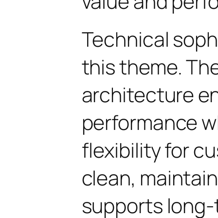
value and perf
giriş
kulisbet
kulisbet
giriş
jokerbet
Technical soph
giriş
pulibet
giriş
pulibet
this theme. Th
giriş
pusulabet
giriş
pusulabet
giriş
Cratosroyalbet
architecture e
giriş
Cratosroyalbet
giriş
Grandpashabet
performance wh
giriş
Grandpashabet
giriş
biabet
flexibility for 
giriş
betplay
giriş
jasminbet
clean, maintai
giriş
Festwin
Festwin
giriş
Restbet
Restbet
supports long-
giriş
Amgbahis
Amgbahis