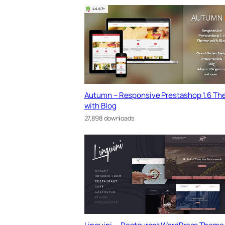
giriş
betplay
betplay
giriş
Festwin
giriş
jasminbet
giriş
biabet
giriş
Grandpashabet
giriş
Betbigo
Betbigo
giriş
Kalebet
Kalebet
Autumn – Responsive Prestashop 1.6 T
giriş
Teosbet
Teosbet
with Blog
giriş
Amgbahis
Amgbahis
27,898 downloads
giriş
Royalbet
Royalbet
giriş
Jokerbet
Jokerbet
giriş
Zulabet
Zulabet
giriş
Matbet
Matbet
giriş
Pusulabet
Pusulabet
giriş
Meybet
Meybet
giriş
romabet
romabet