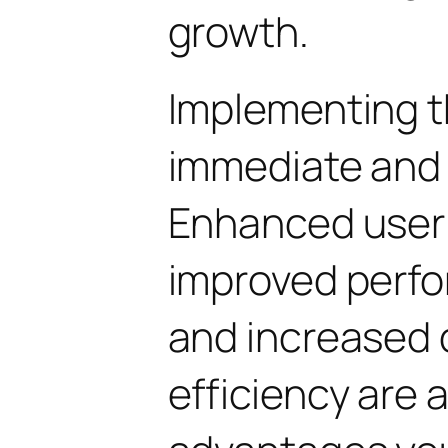
giriş
Romabet
Romabet
growth.
giriş
Grandpashabet
Grandpashabet
giriş
Marsbahis
Marsbahis
Implementing t
giriş
pulibet
giriş
pulibet
giriş
pusulabet
immediate and 
giriş
pusulabet
giriş
Cratosroyalbet
Enhanced user
giriş
Cratosroyalbet
giriş
Grandpashabet
Grandpashabet
improved perfo
giriş
Grandpashabet
giriş
biabet
and increased
giriş
betplay
giriş
jasminbet
efficiency are
giriş
dedebet
giriş
https://kaystudio.net
https://kaystudio.net