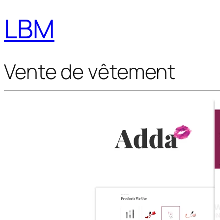
giriş
Sonbahis
Sonbahis
LBM
giriş
Pokerklas
Pokerklas
giriş
Pulibet
Pulibet
giriş
norabahis
giriş
pokerklas
Vente de vêtement
giriş
betzula
giriş
alobet
giriş
romabet
romabet
giriş
bahiscasino
bahiscasino
giriş
restbet
giriş
marsbahis
giriş
amgbahis
giriş
pulibet
giriş
holiganbet
giriş
pusulabet
giriş
pulibet